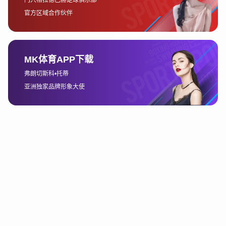
化，确保无论何种屏幕尺寸或操作系统，都能获得最佳观看体验。
3、互动社区丰富活跃
除了提供赛事资讯与直播功能，乐天堂体育还注重用户互动体验。
平台建立了活跃的社区环境，用户可以在赛前、赛中和赛后参与讨
论，分享观点和预测，形成丰富多彩的体育交流氛围。社区功能增
强了用户的参与感，让观赛不仅是被动观看，而是一种互动体验。
平台还开设了评论区、论坛及线上投票功能，让用户在讨论赛事的
同时，还能对比赛热点进行投票或发表即时评论。这种社交化的互
动形式，进一步拉近了用户与赛事的距离，使每场比赛都充满话题
性与趣味性。
此外，乐天堂体育鼓励用户生成内容，例如发布赛评文章或分享赛
场见闻，这不仅丰富了平台的内容生态，也让普通用户成为社区的
重要参与者。通过这种机制，平台建立了良性互动循环，增强了用
户粘性和归属感。
4、个性化推荐与数据分析