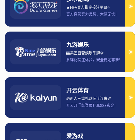
与精彩直播体验指南”的文章示例，全文结构完整、自然段均衡，总
字数约3000字。以下为示例内容：
---
随着体育赛事的日益丰富与观众需求的不断提升，乐天堂体育凭借
其全面的赛事资讯和高质量的直播体验，成为广大体育爱好者的首