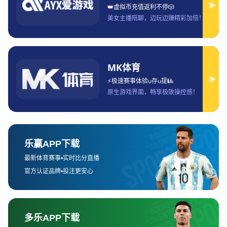
选平台。本文将围绕乐天堂体育的全方位赛事资讯与精彩直播体
验，进行系统而深入的解析。从赛事覆盖范围、直播功能与体验、
互动社区与用户参与、个性化推荐与数据分析四个核心方面出发，
全面揭示乐天堂体育如何为用户提供极致的体育观看体验。通过本
文，读者不仅可以清晰了解平台提供的丰富赛事资源，还能掌握使
用直播功能的最佳方式，体验平台带来的沉浸式互动与定制化服
务，真正感受到现代体育娱乐与数字技术融合所带来的魅力。
188BET赛事直播
1、赛事覆盖广泛多元
乐天堂体育在赛事覆盖方面表现尤为突出，无论是国际大型赛事如
世界杯、奥运会，还是区域性联赛如欧洲五大联赛、亚洲杯，都能
第一时间提供详细资讯与赛程安排。平台不仅关注热门体育项目，
还涵盖篮球、网球、羽毛球、电子竞技等多种类型，确保不同兴趣
爱好的用户都能找到关注的内容。
此外，乐天堂体育在赛事资讯更新速度上非常迅速，用户可以实时
获取比赛比分、赛程变动及球员状态等信息。这种即时性为用户提