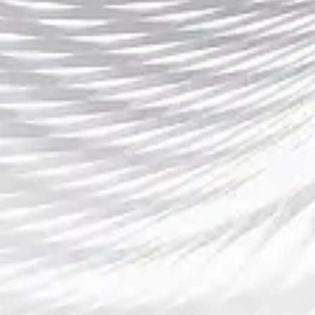
球彩体育深度解析全场赛事走势与精彩瞬间推荐
乐天堂体育全方位赛事资讯与精彩直播体验指南
188金宝博🐺【e88.co】™，188BET游戏平台提供丰富赛事服务，支
持互动娱乐及实时数据更新。
导航
解读188金宝博
项目展示