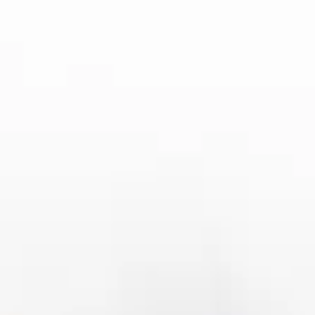
分更新以及关键事件通知，让用户不会错过任何精彩瞬间。
4、全球化布局战略
1122体育的全球化布局是其核心竞争力之一。平台通过与世界各地
的体育机构、赛事承办方和媒体机构建立战略合作，确保全球热门
赛事都能同步在平台播出。无论是欧洲足球联赛、美洲篮球赛事还
是亚洲电竞锦标赛，用户都能第一时间观看。
188金宝博
平台还针对不同国家和地区的用户提供多语言服务和本地化界面设
计，确保用户在全球任何地区都能获得顺畅、自然的使用体验。通
过本地化策略，1122体育不仅扩大了国际影响力，也提升了用户的
归属感和忠诚度。
此外，1122体育积极参与全球体育产业链的布局，包括赛事赞助、
品牌合作和内容制作等环节。这种全产业链整合策略不仅提升了平
台的商业价值，也为用户提供了更多元化的观赛内容和互动体验。