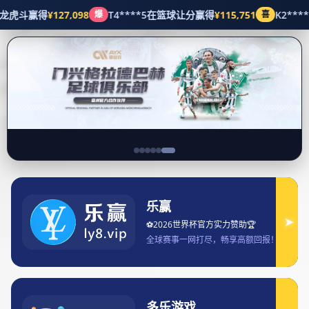
项目展示
1122体育聚焦全球热门赛事打造全天候沉浸式观赛互动平台
1122体育聚焦全球热门赛事打造全天候沉浸式观
赛互动平台
2026-05-18 02:28:13
点击: 88