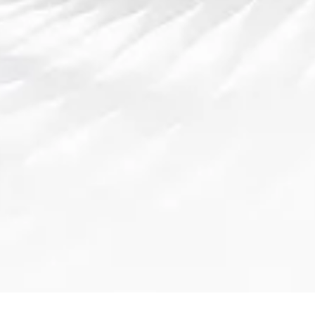
体育动态
服务宗旨
找到188BET游戏平台
最新咨询
2026-07-24 17:08:13
足球高卢雄鸡再展雄风法国队荣耀征程与未来辉煌新篇章继
续书写传奇
2026-07-23 17:08:14
足球最佳年轻球员奖见证足坛新星崛起之路与未来荣耀时代
篇章开启
2026-07-22 17:25:25
足球三中卫体系兴起背后的战术革新与流行原因深度解析探
秘时代