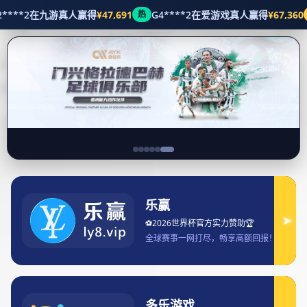
项目展示
2026年全球体育赛事时间表一览表 各大赛事精彩纷呈等你见证
2026年全球体育赛事时间表一览表 各大赛事精彩
纷呈等你见证
2026-01-26 14:59:13
点击: 187