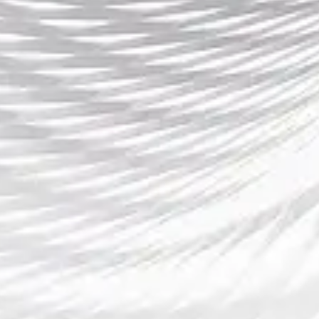
关键看点
188金宝博🐺【e88.co】™，188BET游戏平台提供丰富赛事服务，支
持互动娱乐及实时数据更新。
导航
解读188金宝博
项目展示
体育动态
服务宗旨