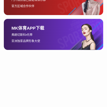
2026年冬季奥运会将于2月6日至2月22日在意大利的米兰和科尔蒂
纳丹佩佐举行。这将是冬奥会历史上第一次由意大利主办，也是冬
季项目的顶级赛事之一。冬奥会的比赛项目涵盖了包括滑雪、冰
壶、滑冰、雪车等多个项目，汇聚了全球最优秀的运动员。与夏季
奥运会相比，冬奥会不仅考验运动员的技术实力，更考验他们在极
限环境下的心理素质和身体耐力。
米兰和科尔蒂纳丹佩佐的地理位置为赛事增添了不少亮点。米兰作
为时尚之都，拥有极高的国际知名度，而科尔蒂纳丹佩佐则是阿尔
卑斯山脉的著名滑雪胜地。两地的联手举办不仅能为赛事提供优质
的场地条件，还能提升赛事的观赏性和文化深度。对于冬季运动爱
好者来说，这将是一次不可错过的冰雪盛会。
除了传统的冬季项目之外，2026年冬奥会还将新增一些新兴项目，
体现了冬奥会对创新的不断追求。新的比赛项目和新的竞技形式将
让赛事更加多样化，也让更多观众能体验到冬季运动的独特魅力。
总之，2026年冬季奥运会将为世界带来一场视觉和精神的双重盛
宴。