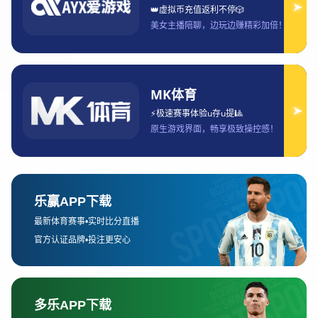
而对于冰雪爱好者来说，2026年还将迎来冬季奥运会的盛大开幕。
意大利米兰和科尔蒂纳丹佩佐将成为冬奥会的举办地，这将是一场
关于冰雪的精彩对决。冬季项目的强手们将在滑雪、滑冰等多项极
限运动中一展风采，带来令人瞩目的表现。除此之外，网球的四大
满贯赛事也将如期进行，世界顶级球员将在草地、红土、硬地上展
开对决，挑战自我，追逐胜利。
这些全球性的赛事无疑是2026年体育界的高潮部分，吸引了世界各
地的目光。无论是站在领奖台上的荣耀，还是赛场上拼尽全力的对
抗，都将成为人们津津乐道的体育盛事。而各大赛事背后，无数的
故事也为这一年增添了更多的色彩。
2、2026年世界杯足球赛
2026年世界杯足球赛无疑是全球体育迷最期待的赛事之一。该届世
界杯将在北美地区的三个国家举行，比赛将涵盖16座城市，这将是
世界杯历史上首次扩展至48支球队参赛。作为全球观众规模最大、
赛事影响力最强的足球盛会，2026年世界杯无论是球迷参与的热
情，还是赛事的全球传播都将达到空前的高度。这个历史性的变化