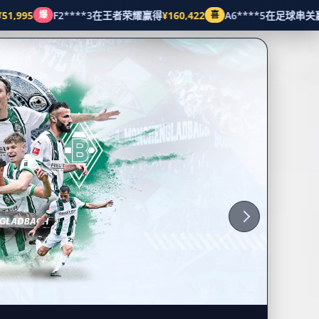
态
服务宗旨
找到188BET游戏平台