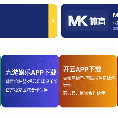
球员数据以及精彩比赛直播。CBA安卓APP正是在这样
实时比分、高清直播、数据分析与互动社区于一体，为广
移动观赛平台。本文将以“CBA安卓APP下载指南助你
下载与安装的便捷性、赛事信息获取的全面性、直播与回
样性四个方面进行系统阐述。通过层层解析，帮助读者全面
势，让每一位球迷都能随时随地走近赛场，感受篮球运动
安装便捷高效
载渠道的选择上充分考虑了用户的便利性，主流安卓应用商
用市场还是第三方平台，用户都可以快速找到正版APP