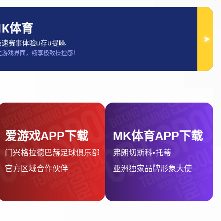
的需求背景下应运而
大篮球爱好者打造了一
随时掌握最新赛事信息和
放体验的沉浸性以及附
了解CBA安卓APP
的魅力与激情。
店基本都能搜索并下载
，避免因下载不当带来