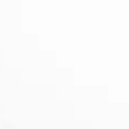
步上线，确保用户第
3、直播
对于球迷而言，比赛直
使在网络环境一般的
188BET游戏平台
在直播过程中，APP
解球员得分、犯规和
如果因时间原因错过
合，使球迷不错过任何