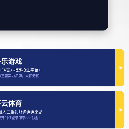
彩直播
息和精彩直播
的球迷希望能够第一时