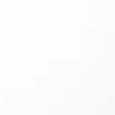
畅的高清直播服务，即
赛的同时，能够同步了
回放与精彩集锦相结