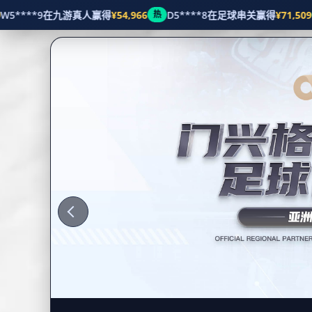
地址: 六盘水市拉到省297号
13594780401