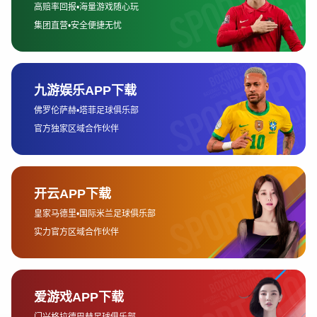
视不同，流媒体平台能够提供更多灵活的选择，比如观看角度的切
换、赛事回放、实时数据分析等功能，这些都能够大大提升观赛体
验。
其中，像YouTube、Twitch和Amazon Prime Video等流媒体平台将可
能成为世界杯的重要转播平台。以YouTube为例，球迷不仅可以观看
赛事直播，还能通过评论区与其他观众进行互动，分享自己的观赛
心得。YouTube还支持不同质量的视频选择，用户可以根据网络状况
和设备配置，选择适合的清晰度，从而确保观看体验流畅。
流媒体平台的最大优势是其覆盖的设备种类非常广泛，用户可以通
过智能电视、电脑、手机、平板等设备进行观看。相比传统电视平
台，流媒体平台提供了更多的灵活性和互动性，用户可以随时随地
选择自己喜欢的内容观看，甚至可以通过智能设备进行赛事回放。
这种便捷性和自由度使得流媒体平台成为了现代球迷的理想选择。
3、移动设备：随时随地享受赛事
对于现代球迷来说，移动设备的普及改变了观赛方式。2026年世界
杯期间，球迷将能够通过智能手机、平板等移动设备观看高清赛事