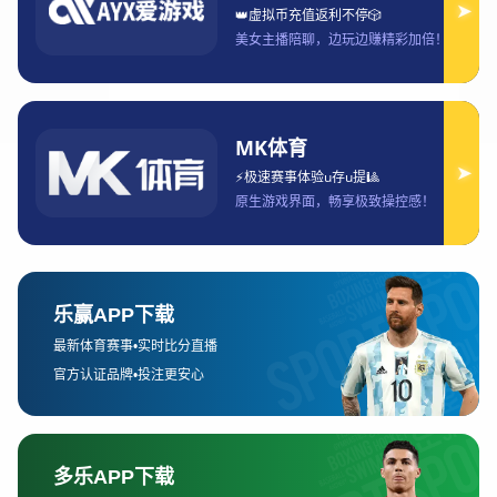
188BET游戏平台
例如，在中国，中央电视台（CCTV）已经连续多年转播世界杯赛
事，并且具有强大的技术支持，能够提供1080p甚至更高画质的直
播。此外，许多电视台还提供了多语言选择和互动式的观赛体验，
使得不同语言的球迷都能获得更为个性化的观赛内容。这些电视平
台的稳定性、无延迟的直播信号以及专业的赛事解说，使其依然是
观众观看世界杯的首选。
尽管互联网技术飞速发展，电视平台的硬件设备不断更新，许多电
视提供商也已经推出了支持4K和8K分辨率的电视设备，进一步提升
了赛事的画质。这使得球迷能够在家中享受与现场观赛相媲美的视
觉效果。而对于一些希望免受网络波动干扰的球迷来说，电视平台
无疑是最为可靠的选择。
2、在线流媒体平台：灵活便捷的新选择
随着互联网的发展，在线流媒体平台成为了越来越多球迷的首选。
2026年世界杯期间，全球多个流媒体平台将会转播赛事。与传统电