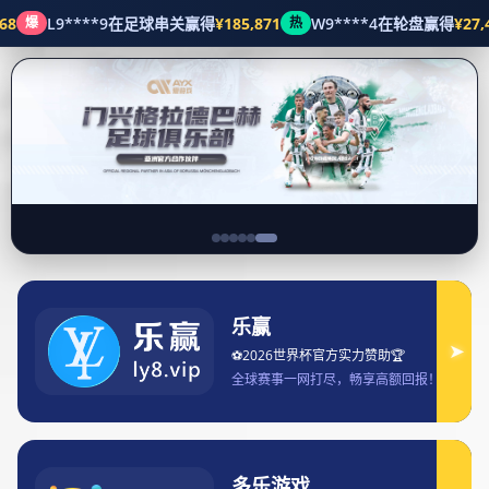
项目展示
2026世界杯可以在哪些平台观看并享受高清赛事直播体验
2026世界杯可以在哪些平台观看并享受高清赛事
直播体验
2025-10-03 20:09:17
点击: 343