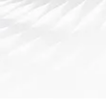
2026-07-24 17:08:13
足球高卢雄鸡再展雄风法国队荣耀征程与未来辉煌新篇章继
续书写传奇
2026-07-23 17:08:14
足球最佳年轻球员奖见证足坛新星崛起之路与未来荣耀时代
篇章开启
2026-07-22 17:25:25
足球三中卫体系兴起背后的战术革新与流行原因深度解析探
秘时代
找到188BET游戏平台
地址
六盘水市拉到省297号
电话
13594780401