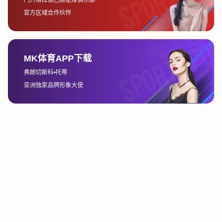
多地集中在这些顶级球员的发挥上。
4、赛事亮点与看点
2024年欧洲杯的淘汰赛阶段必定充满各种激动人心的亮点和看点。
首先，淘汰赛的单场决胜制无疑是最具悬念的部分。每一场比赛都
是一次“生死之战”，球迷们无法预见最终的结果，这种不确定性使得
赛事更加刺激和紧张。
其次，本届欧洲杯将是多位老将的“最后一舞”。例如，C罗、穆勒等
球员的未来可能取决于本届赛事的表现，球迷们对于他们是否能再
次带领各自的球队夺得荣誉充满期待。与此同时，一些新生代球员
也将首次在欧洲杯的淘汰赛阶段展示自己的实力，他们的表现将成
为比赛中的另一大看点。
另外，比赛中的战术对抗也是一大亮点。欧洲杯淘汰赛往往是一场
高水平战术博弈，教练们将在比赛中通过调整阵型和换人来寻找突
破口。在这种紧张激烈的氛围中，任何一次战术调整或球员个人能
力的爆发，都可能决定比赛的胜负，成为赛季中的经典时刻。