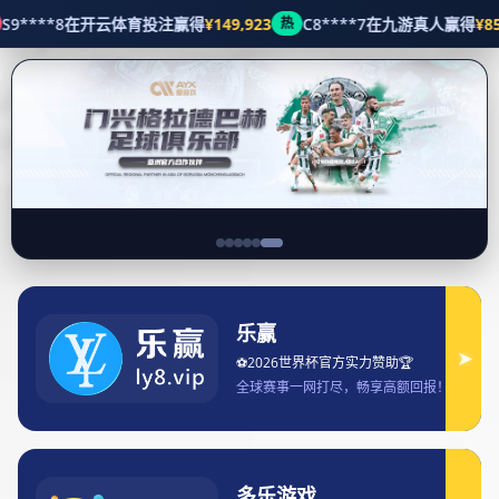
项目展示
2024年欧洲杯淘汰赛完整赛程时间表及赛事重要信息汇总
2024年欧洲杯淘汰赛完整赛程时间表及赛事重要
信息汇总
2025-09-06 16:23:14
点击: 210