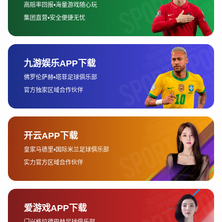
以及国家与地区文化的碰撞。主办城市的选择和赛场的布局，不仅
是对赛事本身的一大促进，也让每一场比赛成为一场难忘的足球盛
宴。
3、关键球队与球员
2024年欧洲杯的淘汰赛将汇聚世界顶级足球队伍，每支晋级的球队
都有着强大的实力和丰富的历史。法国、德国、西班牙、英格兰、
葡萄牙等传统强队自然是众多球迷关注的焦点。每一支队伍的核心
球员、战术打法以及阵容的深度都将成为比赛结果的关键因素。
例如，法国队的基利安·姆巴佩和安托万·格里兹曼将是本届赛事的明
星球员，他们的出色表现有望帮助法国队走得更远。西班牙队的脚
下技术一向精湛，而英格兰队的哈里·凯恩与梅森·芒特等年轻球员也
已经展示了强大的潜力。此外，德国队的穆勒和罗伊斯，葡萄牙队
的葡萄牙超新星若昂·菲利克斯和克里斯蒂亚诺·罗纳尔多等，也都在
争取为各自的国家队贡献精彩的表现。
这些球员不仅是球队的关键人物，他们的表现也将直接影响比赛的
走势。球队的战术体系、核心球员的状态以及替补阵容的深度，都
可能决定淘汰赛的走向。因此，球迷们对于每一场比赛的期待，更