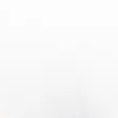
总结：
通过对2024年欧洲杯淘汰赛完整赛程及赛事重要信息的全面解读，
我们可以看出本届欧洲杯将是一场精彩纷呈的足球盛宴。无论是紧
凑的赛程安排，还是具有挑战性的比赛场地和阵容，都使得每一场
比赛都充满期待。淘汰赛阶段的激烈对抗将引发球迷们的极大关
注，每个瞬间都可能成为历史的一部分。
总的来说，2024年欧洲杯淘汰赛不仅是各支强队的较量，也是球员
们展现个人魅力与团队协作的舞台。对于球迷而言，这不仅仅是一
场场比赛的拼杀，更是足球文化和情感的碰撞。随着比赛的深入，
越来越多的精彩瞬间将成为人们茶余饭后的谈资，也必将留在足球
史册中。
188BET体育APP