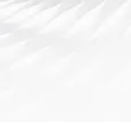
伟德体育全新赛事布局解析及未来发展战略深度剖析
188金宝博🐺【e88.co】™，188BET游戏平台提供丰富赛事服务，支
持互动娱乐及实时数据更新。
导航
解读188金宝博
项目展示
体育动态