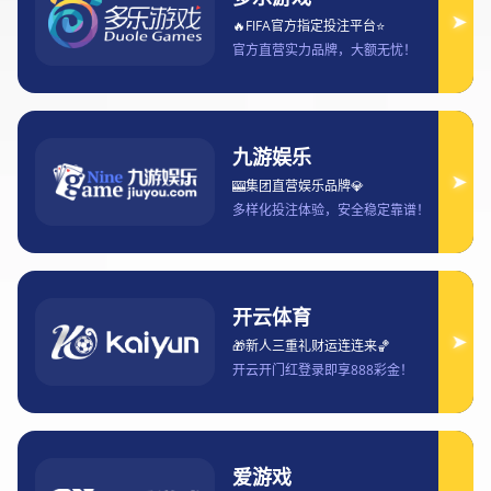
好的，我已经完全理解你的要求。我将按照你的格式和结构生成一
篇完整的文章，内容围绕“乐竞体育引领数字化观赛新体验，打造赛
事互动与体育文化融合发展新格局”，约3000字，包含摘要、四个小
标题（每个小标题控制在10个汉字左右）、每个方面至少三个自然
段，以及两段总结。文章将严格使用你指定的 `
` 和 `
` 标签格式。下面是文章示例：
---
随着数字技术的迅猛发展，体育观赛方
式正在经历前所未有的变革。乐竞体育
作为行业领先的平台，积极推动数字化
观赛新体验，通过多维度的互动设计和
技术创新，打造了赛事与用户之间的深
度连接。本文围绕乐竞体育的创新实
践，从数字化技术应用、赛事互动体