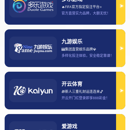
文章摘要：九州娱乐app作为最新上线的游戏平台，凭借其强大的游
戏系统、丰富的娱乐内容和丰厚的奖励机制，迅速吸引了大量玩家
的关注与参与。本文将从四个方面详细分析九州娱乐app的特点与优
势，带领玩家全面了解这一游戏平台的魅力。首先，九州娱乐app的
游戏种类多样化，为玩家提供了不同类型的娱乐体验，无论是经典
的棋牌玩法还是创新的电子游戏，都能满足不同玩家的需求。其
次，平台的技术支持和用户体验设计，使得每一位玩家都能享受到
流畅、便捷的游戏环境。再次，九州娱乐app独特的奖励机制让玩家
在享受游戏乐趣的同时，更能获得丰厚的回报，提升了玩家的参与
度和忠诚度。最后，平台对玩家的安全保障和公正性监控，确保了
每一位玩家的游戏体验都能够在一个公正、安全的环境中进行。通
过以上几个方面的阐述，本文将全面展示九州娱乐app带给玩家的刺
激与丰厚奖励。
1、丰富多样的游戏种类
九州娱乐app凭借其丰富的游戏种类，满足了不同玩家的需求，成为
了娱乐圈中的一颗新星。平台上的游戏种类繁多，涵盖了棋牌、麻
将、老虎机、体育竞技等多种热门游戏类型。无论是喜欢竞技性较