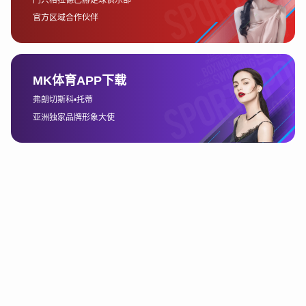
帮助他们更快地融入游戏世界。此外，九州娱乐app还设有会员等级
制度，玩家在平台上不断提升等级后，能够获得更多的专属奖励与
福利。
除了常规的奖励措施，九州娱乐app还不定期推出各种限时活动和促
销活动，如节假日特别奖励、排行榜奖金等，进一步增加了玩家的
参与动力。这些活动不仅增加了玩家的娱乐性，还大大提高了他们
的获奖机会，增强了游戏的互动性和乐趣。
4、安全保障与公正性监控
九州娱乐app非常重视玩家的安全保障与游戏公正性，平台采用了多
种措施确保玩家在游戏中的利益不受侵害。首先，平台在技术上进
行全面加密，保障玩家的账户信息和交易数据不被泄露，确保每一
位玩家的个人隐私得到最大程度的保护。
此外，九州娱乐app还设有公正性监控系统，确保游戏结果的公平
性。平台采用先进的随机数生成器（RNG），所有游戏结果都经过
严格的技术验证，保证每一局游戏都是公平、透明的。玩家可以放
心参与，无需担心作弊或不公平的情况发生。