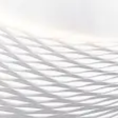
188BET赛事直播
AG百家乐论坛深入分析如何提高游戏技巧与安全性保障策略
如何在中国使用bet365进行在线投注并确保账户安全
188金宝博🐺【e88.co】™，188BET游戏平台提供丰富赛事服务，支
持互动娱乐及实时数据更新。