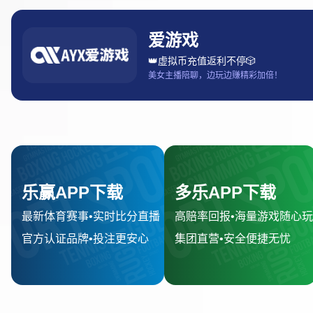
竞文化的互动体验和
年轻化、富有活力的
和赛事分析功能，不仅
电竞文化的普及。本
播四个方面进行详细探
1、B站
在传统的电视或网络
站作为一个视频平台
LPL赛事直播时，可
种沉浸式、参与感强
除了弹幕互动，B站还
彩瞬间，还能通过B