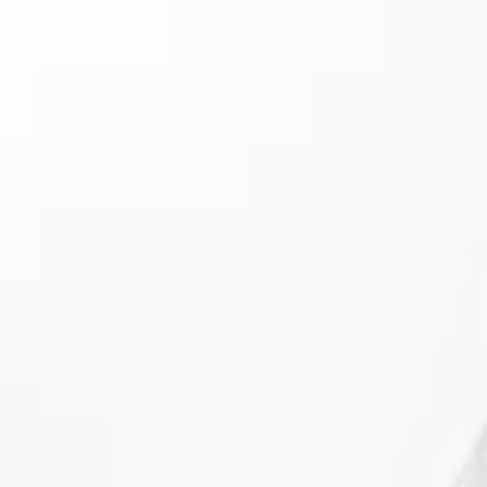
过B站的手机客户端或
其送出虚拟礼物或者其
与观众之间的紧密联
赛后重温精彩瞬间，并
打破了传统直播的线性结
电竞文化的重要传播阵
竞社区的构建中。通过