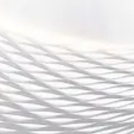
其他观众的互动，B站逐渐形成了一个独特的电竞文化圈，
开B站的社区氛围，平台上的弹幕、直播、评论、粉丝互动
电竞爱好者不仅仅是观众，更是赛事的一部分。粉丝通过
众的互动，形成了强大的社群力量，推动了电竞文化的进
期举办线下活动、电竞赛事及相关内容的推送等方式，扩大
仅仅是赛事的观看平台，更是电竞文化的推广者。许多年
融入电竞文化，这也为中国电竞行业的长期发展打下了坚
L赛事直播与赛事分析的探讨，可以看出，B站的创新直播