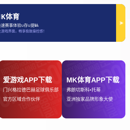
在中国，B站作为一个
之一。通过B站的直播
提升了观看体验并推动了
创新以及电竞文化的传
其他观众的互动。而B
的互动性。观众在观看
节的内容，从而创造出一
众不仅可以随时回看精
择、个人表现等内容。