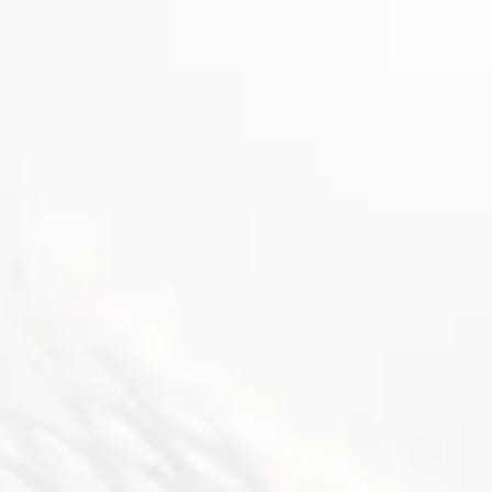
除了弹幕外，B站还推
PC端与赛事中的某些
他互动奖励。这种即
系。
此外，B站的“直播回
结合弹幕评论进行回顾
构，极大地丰富了赛
4、电竞
随着LPL赛事的火爆
地。在B站观看LPL