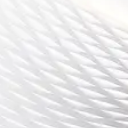
与主播、分析师以及
人。
电竞文化的传播离不
虚拟的社交空间，让
的分析以及对其他观
此外，B站还通过定
通过这些活动，B站不
和互动，开始了解并
188BET赛事直播
总结：
通过对B站如何看LP