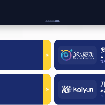
何看LPL赛事直播与赛事分析探索 电竞文化的传播与
PL赛事直播与赛事分析探索 电竞文化的
2025-09-03 01:19:13
点击: 303
通过其平台传播LPL（英雄联盟职业联赛）赛事直播与赛