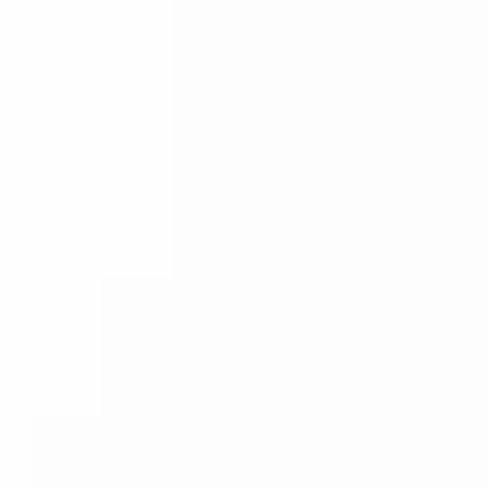
和学习价值的综合体
感兴趣的角度观看比
视角，这种灵活性使得
和趣味性。
赛事转播，B站提供了
人操作。这些分析不仅
的参考资料。