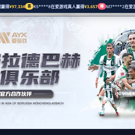
解读188金宝博
项目展示
体育动
体育动态